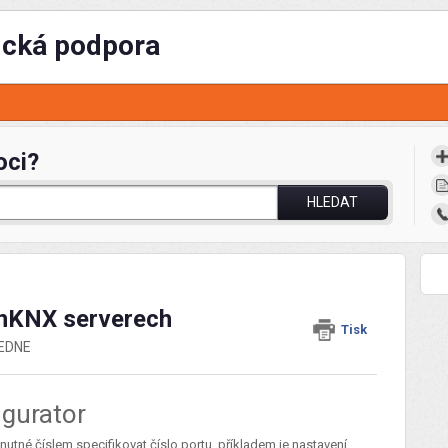
ická podpora
oci?
HLEDAT
hinKNX serverech
Tisk
LEDNE
igurator
 nutné číslem specifikovat číslo portu, příkladem je nastavení