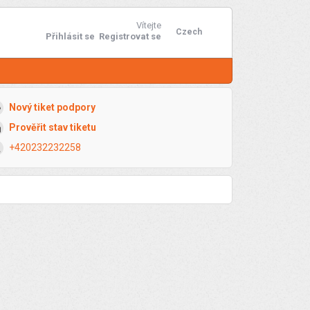
Vítejte
Czech
Přihlásit se
Registrovat se
Nový tiket podpory
Prověřit stav tiketu
+420232232258