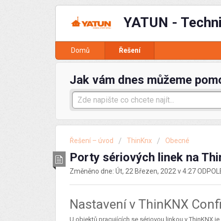
YATUN - Techn
Domů
Řešení
Jak vám dnes můžeme pom
Řešení – úvod
ThinKnx
Obecné
Porty sériových linek na T
Změněno dne: Út, 22 Březen, 2022 v 4:27 ODPO
Nastavení v ThinKNX Conf
U objektů pracujících se sériovou linkou v ThinKNX je