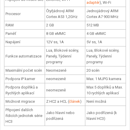
adaptér
), Wi-Fi
Čtyřjádrový ARM
Jednojádrový ARM
Procesor
Cortex A53 1,2GHz
Cortex A7 900 MHz
RAM
2 GB
512 MB
Paměť
8 GB eMMC
4 GB eMMC
Napájení
12V ss, 1A
5V ss, 1A
Lua, Blokové scény,
Lua, Blokové scény,
Funkce automatizace
Panely, Týdenní
Panely, Týdenní
programy
programy
Maximální počet scén
Neomezeně
20 scén
Podpora IP kamer
neomezeně
Max. 1 MJPG kamera
Podpora doplňků a
Max 5 doplňků a Max.
neomezeně
Rychlých aplikací
10 rychlých aplikací
Možnost migrace
Z HC2 a HCL (
článek
)
Není možná
Připojení dalších
Jako hlavní nebo
Jako podřízená (k
řídicích jednotek série
podřízená
hlavní HC3)
HC3