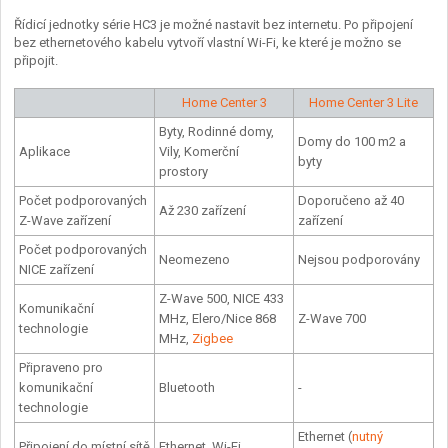
Řídicí jednotky série HC3 je možné nastavit bez internetu. Po připojení
bez ethernetového kabelu vytvoří vlastní Wi-Fi, ke které je možno se
připojit.
Home Center 3
Home Center 3 Lite
Byty, Rodinné domy,
Domy do 100 m2 a
Aplikace
Vily, Komerční
byty
prostory
Počet podporovaných
Doporučeno až 40
Až 230 zařízení
Z-Wave zařízení
zařízení
Počet podporovaných
Neomezeno
Nejsou podporovány
NICE zařízení
Z-Wave 500, NICE 433
Komunikační
MHz, Elero/Nice 868
Z-Wave 700
technologie
MHz,
Zigbee
Připraveno pro
komunikační
Bluetooth
-
technologie
Ethernet (
nutný
Připojení do místní sítě
Ethernet, Wi-Fi