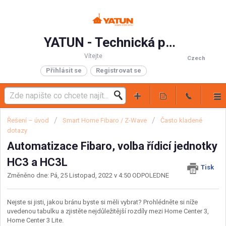
YATUN - Technická podpora
Vítejte
Czech
Přihlásit se
Registrovat se
Řešení – úvod
Smart Home Fibaro / Z-Wave
Často kladené
dotazy
Automatizace Fibaro, volba řídicí jednotky
HC3 a HC3L
Tisk
Změněno dne: Pá, 25 Listopad, 2022 v 4:50 ODPOLEDNE
Nejste si jisti, jakou bránu byste si měli vybrat?
Prohlédněte si níže
uvedenou tabulku a zjistěte nejdůležitější rozdíly mezi Home Center 3,
Home Center 3 Lite.