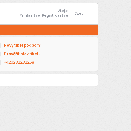
Vítejte
Czech
Přihlásit se
Registrovat se
Nový tiket podpory
Prověřit stav tiketu
+420232232258