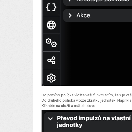
Do prvního políčka vložte vaší funkci s tím, že x je 
Do druhého políčka vložte zkratku jednotek. Například:
Klikněte na uložit a máte hotovo.