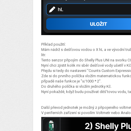
Příklad použití:
Mám nádrž s dešťovou vodou o X hL a ve vývodní tru
litr.
Tento senzor připojím do Shelly Plus UNI na svorku 
Nyní chci zjistit kolik mi sběr dešťové vody ušetří v K
Přejdu si tedy do nastavení "Counts Custom Expressi
Zde si do prvního políčka vložím matematickou funkci
případě naše funkce je "x/1000 * 2".
Do druhého políčka si vložím jednotky Kč.
Nyní pokaždé, když budu používat děš'tovou vodu, tak
Další převod jednotek je možný z připojeného voltm
V periferních zařízení si povolím Voltmetr nebo Anal