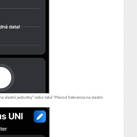
a vlastní jednotky" nebo také "Převod frekvence na vlastní