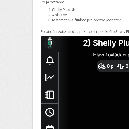
Co je potřeba:
Shelly Plus UNI
Aplikace
Matematická funkce pro převod jednotek
Po přidání zařízení do aplikace si rozklikněte Shelly P