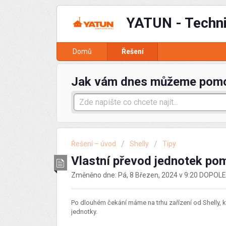
YATUN - Techn
Domů
Řešení
Jak vám dnes můžeme pom
Řešení – úvod
Shelly
Tipy
Vlastní převod jednotek pom
Změněno dne: Pá, 8 Březen, 2024 v 9:20 DOPOL
Po dlouhém čekání máme na trhu zařízení od Shelly, k
jednotky.