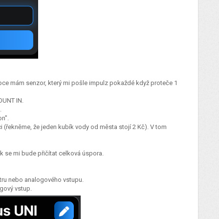
bce mám senzor, který mi pošle impulz pokaždé když proteče 1
COUNT IN.
č.
on".
 (řekněme, že jeden kubík vody od města stojí 2 Kč). V tom
 se mi bude přičítat celková úspora.
etru nebo analogového vstupu.
ogový vstup.