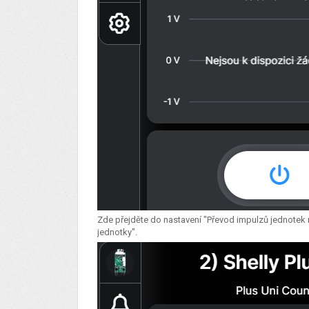
Zde přejděte do nastavení "Převod impulzů jednotek n
jednotky".