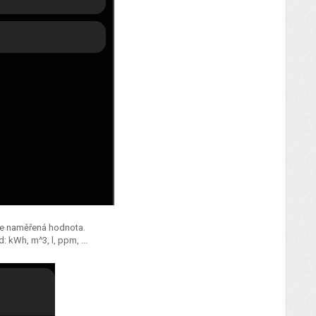
vaše naměřená hodnota.
 kWh, m^3, l, ppm, ...