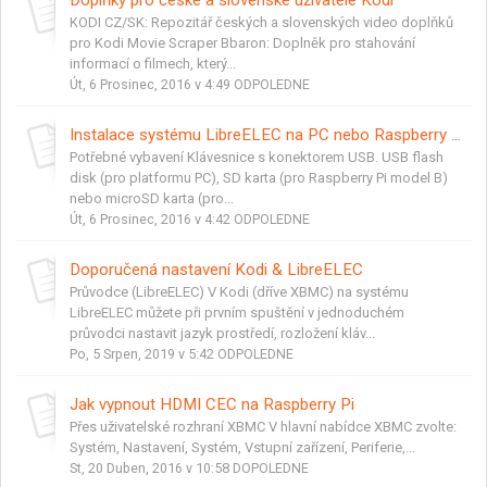
KODI CZ/SK: Repozitář českých a slovenských video doplňků
pro Kodi Movie Scraper Bbaron: Doplněk pro stahování
informací o filmech, který...
Út, 6 Prosinec, 2016 v 4:49 ODPOLEDNE
Instalace systému LibreELEC na PC nebo Raspberry Pi
Potřebné vybavení Klávesnice s konektorem USB. USB flash
disk (pro platformu PC), SD karta (pro Raspberry Pi model B)
nebo microSD karta (pro...
Út, 6 Prosinec, 2016 v 4:42 ODPOLEDNE
Doporučená nastavení Kodi & LibreELEC
Průvodce (LibreELEC) V Kodi (dříve XBMC) na systému
LibreELEC můžete při prvním spuštění v jednoduchém
průvodci nastavit jazyk prostředí, rozložení kláv...
Po, 5 Srpen, 2019 v 5:42 ODPOLEDNE
Jak vypnout HDMI CEC na Raspberry Pi
Přes uživatelské rozhraní XBMC V hlavní nabídce XBMC zvolte:
Systém, Nastavení, Systém, Vstupní zařízení, Periferie,...
St, 20 Duben, 2016 v 10:58 DOPOLEDNE