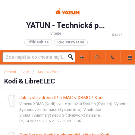
YATUN - Technická podpora
Vítejte
Czech
Přihlásit se
Registrovat se
Řešení – úvod
Audio/Video
Kodi & LibreELEC
Jak zjistit adresu IP a MAC v XBMC / Kodi
V menu XBMC (Kodi) zvolte položku Systém (System). Vyberte
Systémové informace (System info). V nabídce
Shrnutí (Summary) nebo Síť (Network) nalezne...
Čt, 14 Duben, 2016 v 3:27 ODPOLEDNE
Doplňky pro české a slovenské uživatele Kodi