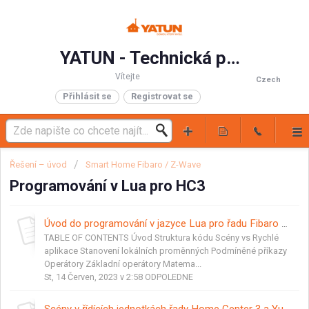
YATUN - Technická podpora
Vítejte
Czech
Přihlásit se
Registrovat se
Řešení – úvod
Smart Home Fibaro / Z-Wave
Programování v Lua pro HC3
Úvod do programování v jazyce Lua pro řadu Fibaro Home Center 3 a Yubii Home
TABLE OF CONTENTS Úvod Struktura kódu Scény vs Rychlé
aplikace Stanovení lokálních proměnných Podmíněné příkazy
Operátory Základní operátory Matema...
St, 14 Červen, 2023 v 2:58 ODPOLEDNE