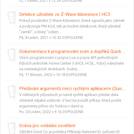
Čt, 7 Leden, 2021 v 12:26 ODPOLEDNE
Detekce uživatele ze Z-Wave klávesnice | HC3
Pokud používáte Z-Wave klávesnici, která vypadá jako zámek
a podporuje PIN kód, tak je možné detekovat, který uživatel
"zamkl", a který "odem...
Pá, 8 Leden, 2021 v 10:42 DOPOLEDNE
Dokumentace k programování scén a doplňků Quick App pro FIBARO / Yubii v jazyce Lua
Vše k programování v jazyce Lua a popis API jednotlivých
řídicích jednotek Home Center 3 (HC3, HC3L, Yubii) naleznete
na následujících stránkách. Scény:...
Pá, 17 Březen, 2023 v 10:18 DOPOLEDNE
Předávání argumentů mezi rychlými aplikacemi (Quick apps)
V některých případech je nutné rychlé aplikaci předat data
ohledně nějaké události. V lue lze použít příkaz, která pošle
argumenty přímo do funkce v dané ry...
Po, 24 Leden, 2022 v 9:16 DOPOLEDNE
Scéna pro ovládání osvětlení
OBSAH Úvod Co je potřeba Příklady Nalezení ID zařízení ID