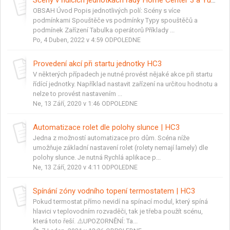
Scény v řídících jednotkách řady Home Center 3 a Yubii Home - podmínky
OBSAH Úvod Popis jednotlivých polí: Scény s více
podmínkami Spouštěče vs podmínky Typy spouštěčů a
podmínek Zařízení Tabulka operátorů Příklady ...
Po, 4 Duben, 2022 v 4:59 ODPOLEDNE
Provedení akcí při startu jednotky HC3
V některých případech je nutné provést nějaké akce při startu
řídící jednotky. Například nastavit zařízení na určitou hodnotu a
nelze to provést nastavením ...
Ne, 13 Září, 2020 v 1:46 ODPOLEDNE
Automatizace rolet dle polohy slunce | HC3
Jedna z možností automatizace pro dům. Scéna níže
umožňuje základní nastavení rolet (rolety nemají lamely) dle
polohy slunce. Je nutná Rychlá aplikace p...
Ne, 13 Září, 2020 v 4:11 ODPOLEDNE
Spínání zóny vodního topení termostatem | HC3
Pokud termostat přímo nevidí na spínací modul, který spíná
hlavici v teplovodním rozvaděči, tak je třeba použít scénu,
která toto řeší. ⚠️UPOZORNĚNÍ: Ta...